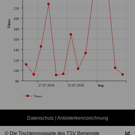
220
200
Views
180
160
140
120
100
80
27.07.2026
31.07.2026
Aug
Views
Datenschutz
|
Anbieterkennzeichnung
© Die Tischtennissparte des TSV Bemerode