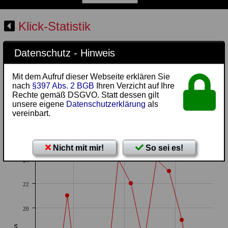
Klick-Statistik
Spielstätte
Datenschutz - Hinweis
Die Zugriffszahlen werden mit einer Reload-Sperre von 24
Mit dem Aufruf dieser Webseite erklären Sie
Std. erhoben.
nach
§397 Abs. 2 BGB
Ihren Verzicht auf Ihre
Rechte gemäß DSGVO. Statt dessen gilt
Darstellung:
unsere eigene
Datenschutzerklärung
als
vereinbart.
26
Alle anzeigen
Nicht mit mir!
So sei es!
24
22
20