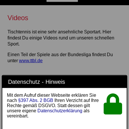
Videos
Tischtennis ist eine sehr ansehnliche Sportart. Hier
findest Du einige Videos rund um unseren schnellen
Sport.
Einen Teil der Spiele aus der Bundesliga findest Du
unter
www.ttbl.de
Funny Tischtennis
Datenschutz - Hinweis
Pokalfinale 2022
Mit dem Aufruf dieser Webseite erklären Sie
Pokalfinale 2023
nach
§397 Abs. 2 BGB
Ihren Verzicht auf Ihre
Rechte gemäß DSGVO. Statt dessen gilt
TSV Bemerode
unsere eigene
Datenschutzerklärung
als
vereinbart.
Weltklasse Tischtennis