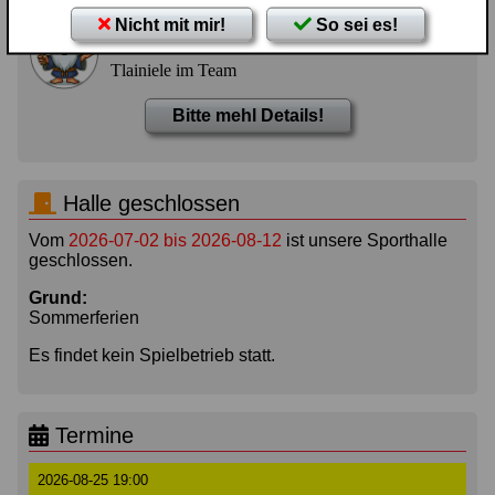
Nicht mit mir!
So sei es!
Pongfuzius sagt...
Tlainiele im Team
Bitte mehl Details!
Halle geschlossen
Vom
2026-07-02 bis 2026-08-12
ist unsere Sporthalle
geschlossen.
Grund:
Sommerferien
Es findet kein Spielbetrieb statt.
Termine
2026-08-25 19:00