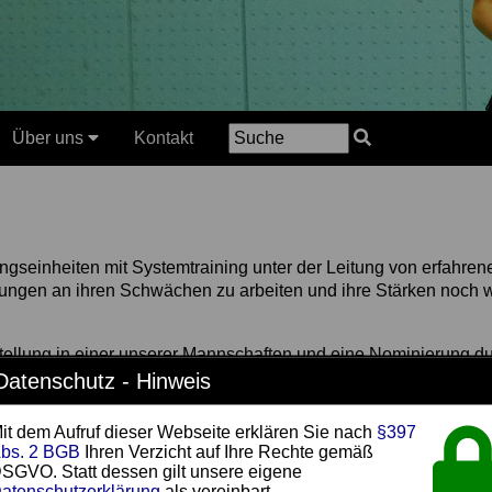
Über uns
Kontakt
ningseinheiten mit Systemtraining unter der Leitung von erfahren
Übungen an ihren Schwächen zu arbeiten und ihre Stärken noch w
ellung in einer unserer Mannschaften und eine Nominierung du
s für ihn nötige Training erhalten kann.
Datenschutz - Hinweis
it dem Aufruf dieser Webseite erklären Sie nach
§397
bs. 2 BGB
Ihren Verzicht auf Ihre Rechte gemäß
nen Spieler mit TTR mindestens 1.600 zugelassen werden. Die Tr
SGVO. Statt dessen gilt unsere eigene
"im Schlaf" beherrschen und nun fortgeschrittene Techniken erl
atenschutzerklärung
als vereinbart.