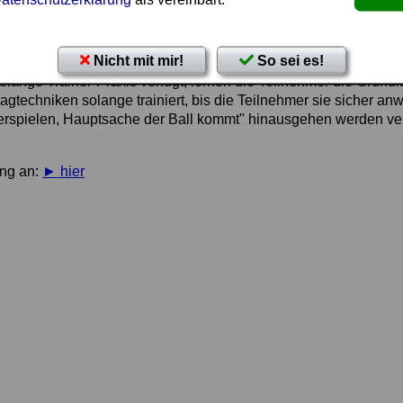
bessern möchten.
Nicht mit mir!
So sei es!
elange Trainer-Praxis verfügt, lernen die Teilnehmer die Grund
agtechniken solange trainiert, bis die Teilnehmer sie sicher a
berspielen, Hauptsache der Ball kommt" hinausgehen werden verm
?
ung an:
► hier