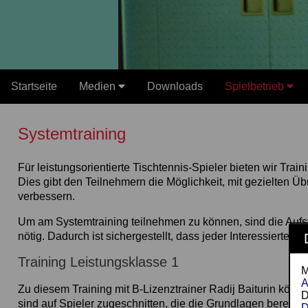
Startseite
Medien
Downloads
Spielbetrieb
Systemtraining
Für leistungsorientierte Tischtennis-Spieler bieten wir Trai
Dies gibt den Teilnehmern die Möglichkeit, mit gezielten 
verbessern.
Um am Systemtraining teilnehmen zu können, sind die Aufst
nötig. Dadurch ist sichergestellt, dass jeder Interessierte da
Training Leistungsklasse 1
M
A
Zu diesem Training mit B-Lizenztrainer Radij Baiturin kön
D
sind auf Spieler zugeschnitten, die die Grundlagen bereits 
D