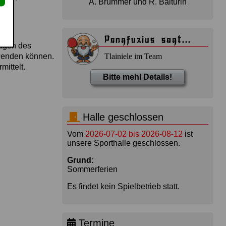
A. Brümmer und R. Baiturin
Pongfuzius sagt...
lagen des
Tlainiele im Team
nwenden können.
ittelt.
Bitte mehl Details!
Halle geschlossen
Vom
2026-07-02 bis 2026-08-12
ist
unsere Sporthalle geschlossen.
Grund:
Sommerferien
Es findet kein Spielbetrieb statt.
Termine