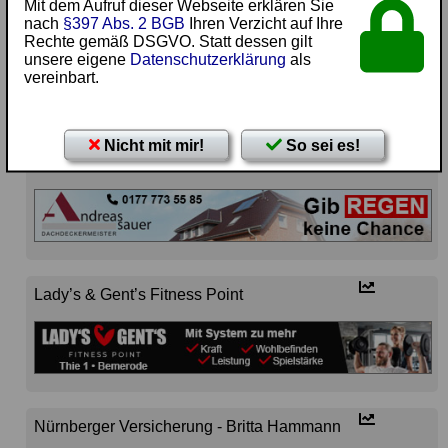
Mit dem Aufruf dieser Webseite erklären Sie
nach
§397 Abs. 2 BGB
Ihren Verzicht auf Ihre
Carl Schlüter Getränkefachgroßhandel
Rechte gemäß DSGVO. Statt dessen gilt
unsere eigene
Datenschutzerklärung
als
vereinbart.
Nicht mit mir!
So sei es!
Dachdeckermeister Andreas Sauer
Lady’s & Gent’s Fitness Point
Nürnberger Versicherung - Britta Hammann